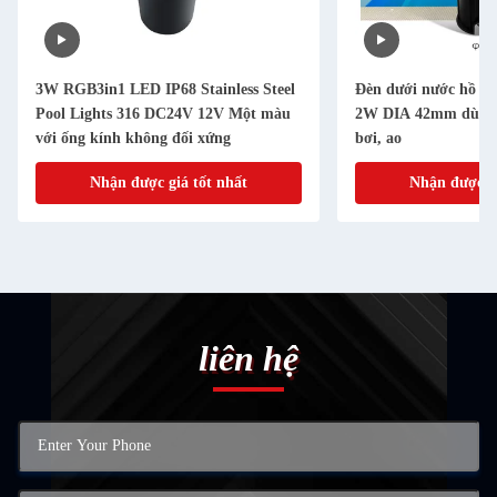
3W RGB3in1 LED IP68 Stainless Steel
Đèn dưới nước hồ bơ
Pool Lights 316 DC24V 12V Một màu
2W DIA 42mm dùng đ
với ống kính không đối xứng
bơi, ao
Nhận được giá tốt nhất
Nhận được gi
liên hệ