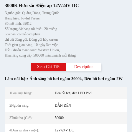
3000K Đơn sắc Điện áp 12V/24V DC
Nguồn gốc: Quảng Đông, Trung Quốc
Hàng hiệu: Joyful Partner
Số mô hình: 92012
Số lượng đặt hàng tối thiểu: 20 miếng
Giá bán: có thể đàm phán
chi tiết đóng gói: Đóng gói hộp carton
Thời gian giao hàng: 10 ngày làm việc
Điều khoản thanh toán: Western Union,
Khả năng cung cấp: 500000 mảnh/mảnh mỗi tháng
Xem Chi Tiết
Description
Làm nổi bật:
Ánh sáng hồ bơi ngầm 3000k
,
Đèn hồ bơi ngầm 2W
1Loại mặt hàng:
Đèn hồ bơi, đèn LED Pool
2Nguồn sáng:
DẪN ĐẾN
3Tuổi thọ (Giờ):
50000
4Điện áp đầu vào(v):
12V/24V DC